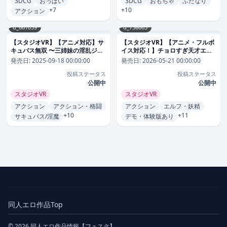
3DCG
おっぱい
3DCG
おもちゃ
ふたなり
+7
+10
アクション
d_661059
d_758663
【スタジオVR】【アニメ対応】サ
【スタジオVR】【アニメ・フルボ
キュバス無双 〜三姉妹の淫乱ジュ
イス対応！】チョロすぎ天才エル
ポワール〜Ver1.1.0
ファンタジ
フのHな受難
動画・アニメーシ
発売日:
2025-09-18 00:00:00
発売日:
2026-05-21 00:00:00
ー
ョン
投稿ステータス
投稿ステータス
公開中
公開中
スタジオVR
スタジオVR
アクション
アクション・格闘
アクション
エルフ・妖精
+10
+11
サキュバス/淫魔
デモ・体験版あり
同人エロ作品Top
© 2026 同人エロ作品情報【フェスタ】