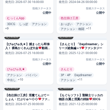
ラクター/追加衣装/強化アイテム/
発売日:
2026-07-30 16:00:00
発売日:
2024-04-26 00:00:00
他）
3DCG
投稿ステータス
投稿ステータス
公開中
公開中
むっくんApp
色仕掛け工房
3DCG
しっぽ
アクション
おっぱい
アクション
+9
+11
アクション・格闘
d_797839
d_710111
【びゅびゅ丸★】捕まったら即挿
【さんとり】「Daydreamer」シ
入！ 裸島かくれんぼ大会
動画・
リーズ総集編＋1
ファンタジー
アニメーション
発売日:
2026-07-25 16:00:00
発売日:
2025-12-21 00:00:00
投稿ステータス
投稿ステータス
公開中
公開中
びゅびゅ丸★
さんとり
アクション
パイパン
3P・4P
Daydreamer
+10
+11
中出し
アクション
d_791785
d_185570
【色仕掛け工房】淫魔てんぷてー
【もぐらソフト】聖騎士リッカの
しょん・だぶりゅ〜◇◇
ファン
物語 白翼と淫翼の姉妹
3DCG
タジー
発売日:
2026-07-25 00:00:00
発売日:
2021-12-25 00:00:00