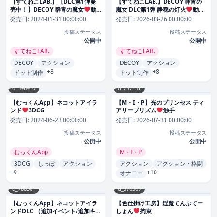
【すてねこLAB.】【DLC第1弾発
【すてねこLAB.】DECOY 群青の
売中！】DECOY 群青の魔女
動
魔女 DLC第1弾 静穏の灯火
動
画・アニメーション
画・アニメーション
発売日:
2024-01-31 00:00:00
発売日:
2026-03-26 00:00:00
投稿ステータス
投稿ステータス
公開中
公開中
すてねこLAB.
すてねこLAB.
DECOY
アクション
DECOY
アクション
+8
+8
ドット制作
ドット制作
d_396910
d_757131
【むっくんApp】ネコットアイラ
【M・I・P】光のプリンセス ティ
ンド
3DCG
アリープリズム
触手
発売日:
2024-06-23 00:00:00
発売日:
2026-07-31 00:00:00
投稿ステータス
投稿ステータス
公開中
公開中
むっくんApp
M・I・P
3DCG
しっぽ
アクション
アクション
アクション・格闘
+9
+10
オナニー
d_788561
d_376369
【むっくんApp】ネコットアイラ
【色仕掛け工房】淫魔てんぷてー
ンドDLC （追加イベント/追加キャ
しょん
拘束