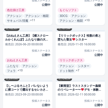
投稿ステータス
投稿ステータス
公開中
公開中
色仕掛け工房
もぐらソフト
アクション
アクション・格闘
3DCG
アクション
+11
+10
サキュバス/淫魔
アクション・格闘
d_782367
d_187594
【おねえさん工房】【横スクロー
【リリックボックス】性獣の夜と
ルかくれんぼ】ふたなり娘の大麦
堕ちた聖女
シスター
ムチコはみんなとなかよくしたい
発売日:
2026-06-20 00:00:00
発売日:
2020-11-05 16:00:00
動画・アニメーション
投稿ステータス
投稿ステータス
公開中
公開中
おねえさん工房
リリックボックス
ふたなり
アクション
アクション
シスター
+10
+7
フェラ
ドット制作
d_297096
d_724654
【しーぶるそふと】バレないよう
【穀雨堂】ラストスタンド〜姦獄
に裸コートで露出するセレカさん
のリベレーター〜
デモ・体験版
3DCG
あり
発売日:
2023-09-23 00:00:00
発売日:
2026-02-11 00:00:00
投稿ステータス
投稿ステータス
公開中
公開中