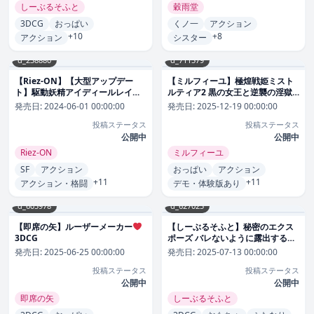
しーぶるそふと
穀雨堂
3DCG
おっぱい
くノ一
アクション
+10
+8
アクション
シスター
d_238880
d_711579
【Riez-ON】【大型アップデー
【ミルフィーユ】極煌戦姫ミスト
ト】駆動妖精アイディールレイズ
ルティア2 黒の女王と逆襲の淫獄
R18 Ver2.2.1
デモ・体験版あり
動画・アニメーション
発売日:
2024-06-01 00:00:00
発売日:
2025-12-19 00:00:00
投稿ステータス
投稿ステータス
公開中
公開中
Riez-ON
ミルフィーユ
SF
アクション
おっぱい
アクション
+11
+11
アクション・格闘
デモ・体験版あり
d_605978
d_627025
【即席の矢】ルーザーメーカー
【しーぶるそふと】秘密のエクス
3DCG
ポーズ バレないように露出するマ
ナカさん
3DCG
発売日:
2025-06-25 00:00:00
発売日:
2025-07-13 00:00:00
投稿ステータス
投稿ステータス
公開中
公開中
即席の矢
しーぶるそふと