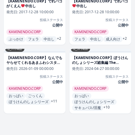
【KAMINENDO.CORP】でれパコ
【KAMINENDO.CORP】でれパコ
がくえん
中出し
中出し
発売日:
2017-12-28 10:00:00
発売日:
2017-12-28 10:00:00
投稿ステータス
投稿ステータス
公開中
公開中
KAMINENDO.CORP
KAMINENDO.CORP
+2
+2
ぶっかけ
フェラ
中出し
フェラ
中出し
成人向け
d_717462
d_371408
【KAMINENDO.CORP】なんでも
【KAMINENDO.CORP】ぼうけん
ヤらせてくれるあまふわシスター
のしょシリーズ総集編 The
サキュバス懺悔射精
ファンタジ
Adventurer’s Book has Perfect.
発売日:
2026-01-09 00:00:00
発売日:
2024-04-27 00:00:00
ー
Vol.2
ファンタジー
投稿ステータス
投稿ステータス
公開中
公開中
KAMINENDO.CORP
KAMINENDO.CORP
おっぱい
ごっくん
おっぱい
+11
ぼうけんのしょシリーズ
ぼうけんのしょシリーズ
+10
サキュバス/淫魔